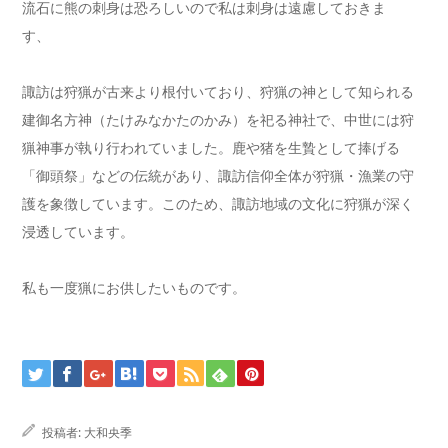
流石に熊の刺身は恐ろしいので私は刺身は遠慮しておきま
す、
諏訪は狩猟が古来より根付いており、狩猟の神として知られる
建御名方神（たけみなかたのかみ）を祀る神社で、中世には狩
猟神事が執り行われていました。鹿や猪を生贄として捧げる
「御頭祭」などの伝統があり、諏訪信仰全体が狩猟・漁業の守
護を象徴しています。このため、諏訪地域の文化に狩猟が深く
浸透しています。
私も一度猟にお供したいものです。
投稿者:
大和央季