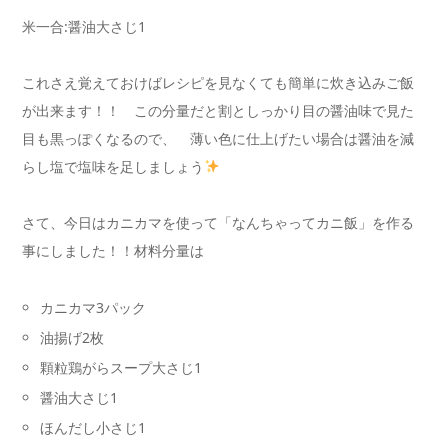
米一合:醤油大さじ1
これさえ覚えておけばレシピを見なくても簡単に炊き込みご飯
が出来ます！！ この分量だと割としっかり目の醤油味で見た
目も黒っぽくなるので、 薄い色に仕上げたい場合は醤油を減
らし塩で塩味を足しましょう
さて、今日はカニカマを使って「なんちゃってカニ飯」を作る
事にしました！！材料分量は
カニカマ3パック
油揚げ2枚
顆粒鶏がらスープ大さじ1
醤油大さじ1
ほんだし小さじ1