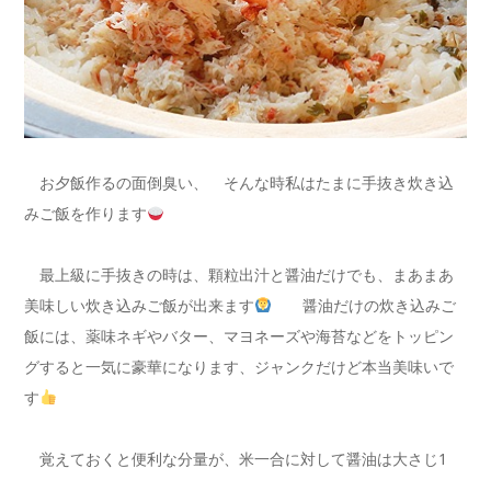
お夕飯作るの面倒臭い、 そんな時私はたまに手抜き炊き込
みご飯を作ります
最上級に手抜きの時は、顆粒出汁と醤油だけでも、まあまあ
美味しい炊き込みご飯が出来ます
醤油だけの炊き込みご
飯には、薬味ネギやバター、マヨネーズや海苔などをトッピン
グすると一気に豪華になります、ジャンクだけど本当美味いで
す
覚えておくと便利な分量が、米一合に対して醤油は大さじ1