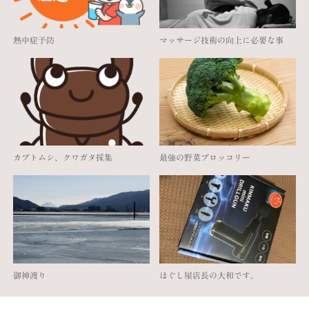
熱中症予防
マッサージ技術の向上に必要な事
カブトムシ、クワガタ採集
最強の野菜ブロッコリー
御神渡り
ほぐし屋店長の大和です。